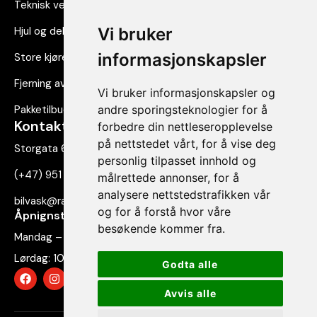
Teknisk vedlikehold
Vi bruker
Hjul og dekk
informasjonskapsler
Store kjøretøy
Fjerning av dekor og folie
Vi bruker informasjonskapsler og
andre sporingsteknologier for å
Pakketilbud
Kontakt oss
forbedre din nettleseropplevelse
på nettstedet vårt, for å vise deg
Storgata 69, 2830 Raufoss
personlig tilpasset innhold og
(+47) 951 71 293
målrettede annonser, for å
analysere nettstedstrafikken vår
bilvask@raufossbilpleie.no
og for å forstå hvor våre
Åpnignstider
besøkende kommer fra.
Mandag – Fredag: 08:00 – 18:00
Lørdag: 10:00 – 15:00
Godta alle
Avvis alle