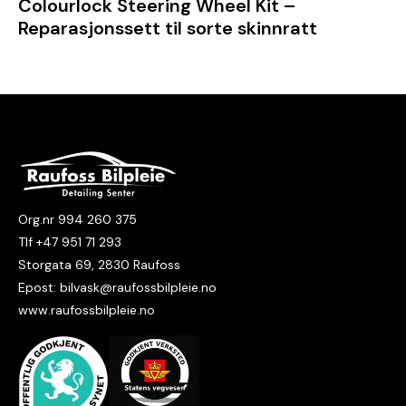
Colourlock Steering Wheel Kit –
Reparasjonssett til sorte skinnratt
Org.nr 994 260 375
Tlf +47 951 71 293
Storgata 69, 2830 Raufoss
Epost: bilvask@raufossbilpleie.no
www.raufossbilpleie.no