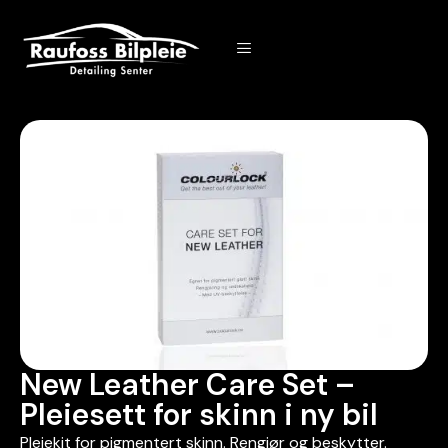
New Leather Care Set –
Pleiesett for skinn i ny bil
Pleiekit for pigmentert skinn. Rengjør og beskytter.