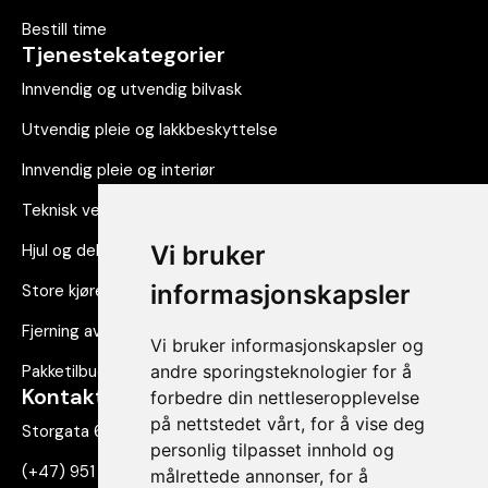
Bestill time
Tjenestekategorier
Innvendig og utvendig bilvask
Utvendig pleie og lakkbeskyttelse
Innvendig pleie og interiør
Teknisk vedlikehold
Hjul og dekk
Vi bruker
informasjonskapsler
Store kjøretøy
Fjerning av dekor og folie
Vi bruker informasjonskapsler og
Pakketilbud
andre sporingsteknologier for å
Kontakt oss
forbedre din nettleseropplevelse
på nettstedet vårt, for å vise deg
Storgata 69, 2830 Raufoss
personlig tilpasset innhold og
(+47) 951 71 293
målrettede annonser, for å