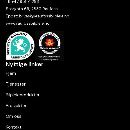
Tlf +47 951 71 293
Storgata 69, 2830 Raufoss
Epost: bilvask@raufossbilpleie.no
www.raufossbilpleie.no
Nyttige linker
Hjem
Tjenester
Bilpleieprodukter
Prosjekter
Om oss
Kontakt