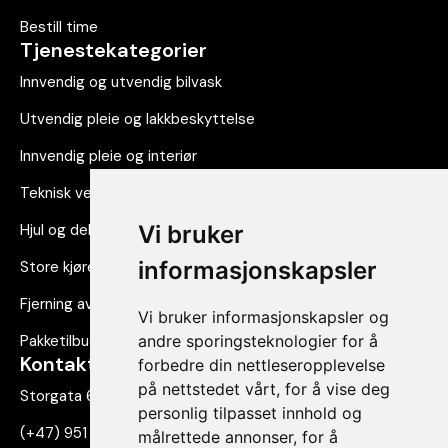
Bestill time
Tjenestekategorier
Innvendig og utvendig bilvask
Utvendig pleie og lakkbeskyttelse
Innvendig pleie og interiør
Teknisk vedlikehold
Hjul og dekk
Vi bruker
informasjonskapsler
Store kjøretøy
Fjerning av dekor og folie
Vi bruker informasjonskapsler og
Pakketilbud
andre sporingsteknologier for å
Kontakt oss
forbedre din nettleseropplevelse
på nettstedet vårt, for å vise deg
Storgata 69, 2830 Raufoss
personlig tilpasset innhold og
(+47) 951 71 293
målrettede annonser, for å