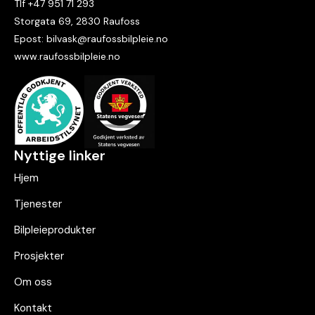
Tlf +47 951 71 293
Storgata 69, 2830 Raufoss
Epost: bilvask@raufossbilpleie.no
www.raufossbilpleie.no
Nyttige linker
Hjem
Tjenester
Bilpleieprodukter
Prosjekter
Om oss
Kontakt