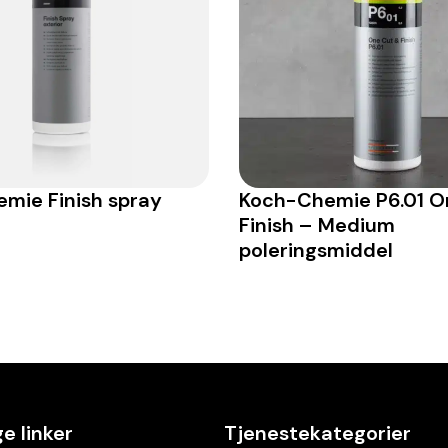
mie Finish spray
Koch-Chemie P6.01 O
Finish – Medium
poleringsmiddel
e linker
Tjenestekategorier